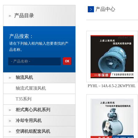
产品中心
产品目录
产品搜索：
请在下列输入框内输入您要查找的产
品名称。
轴流风机
PYHL－14A-6.5-2.2KWPYHL
轴流式屋顶风机
－14A 轴流式消防高温排烟混
T35系列
流风机
柜式离心风机系列
冷却专用风机
空调机组配套风机