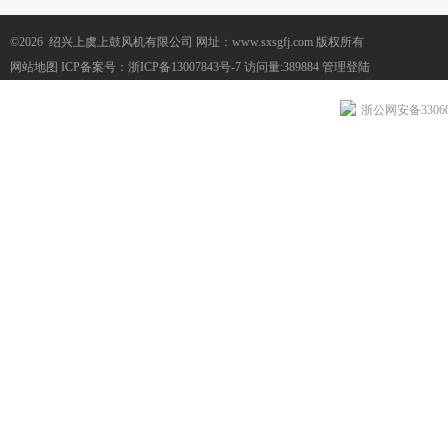
©2026 绍兴上虞上鼓风机有限公司 网址：www.sxsgfj.com 版权所有
网站地图
ICP备案号：
浙ICP备13007843号-7
访问量:389884
管理登陆
浙公网安备330604