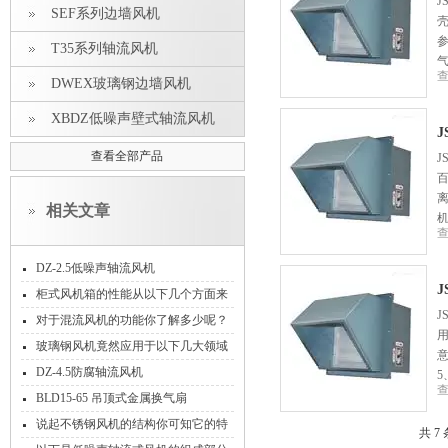
J
SEF系列边墙风机
T35系列轴流风机
DWEX玻璃钢边墙风机
XBDZ低噪声壁式轴流风机
J
查看全部产品
J
相关文章
DZ-2.5低噪声轴流风机
柜式风机箱的性能从以下几个方面来
J
衡量
对于混流风机的功能你了解多少呢？
玻璃钢风机竟然应用于以下几大领域
DZ-4.5防腐轴流风机
BLD15-65 吊顶式金属换气扇
说起不锈钢风机的结构你可知它的特
共 7