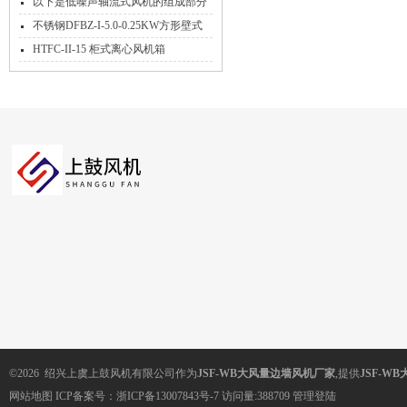
点是什么？
以下是低噪声轴流式风机的组成部分
及其功能
不锈钢DFBZ-I-5.0-0.25KW方形壁式
轴流风机
HTFC-II-15 柜式离心风机箱
©2026 绍兴上虞上鼓风机有限公司作为
JSF-WB大风量边墙风机厂家
,提供
JSF-W
网站地图
ICP备案号：
浙ICP备13007843号-7
访问量:388709
管理登陆