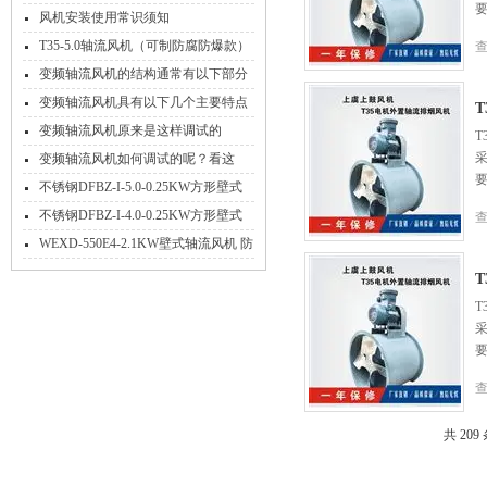
风机安装使用常识须知
T35-5.0轴流风机（可制防腐防爆款）
变频轴流风机的结构通常有以下部分
组成
变频轴流风机具有以下几个主要特点
变频轴流风机原来是这样调试的
T
变频轴流风机如何调试的呢？看这
里！
不锈钢DFBZ-I-5.0-0.25KW方形壁式
轴流风机
不锈钢DFBZ-I-4.0-0.25KW方形壁式
轴流风机
WEXD-550E4-2.1KW壁式轴流风机 防
腐隔爆送风排风机
T
共 20