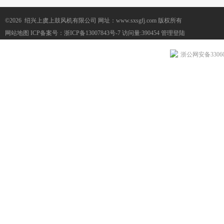
©2026 绍兴上虞上鼓风机有限公司 网址：www.sxsgfj.com 版权所有
网站地图
ICP备案号：
浙ICP备13007843号-7
访问量:390454
管理登陆
浙公网安备330604