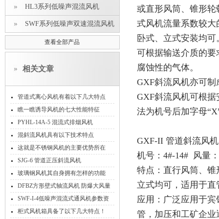
HL3系列低噪声混流风机
或直形风筒、锥形轮
式风机流量系数较大
SWF系列低噪声双速混流风机
卧式、立式安装均可
查看全部产品
可根据输送介质的要
腐蚀性的气体。
相关文章
GXF斜流风机亦可制
GXF斜流风机可根据
管道式离心风机有着以下几大特点
瞧一瞧诱导风机的七大性能特征
法为机号后加字母“X
PYHL-14A-5 混流式排烟风机
混斜流风机具有以下技术特点
GXF-II 管道斜流风机
这就是不锈钢风机的主要优势所在
机号：4#-14# 风量：24
SJG-6 管道正压斜流风机
特点：直行风筒、锥
玻璃钢风机其自身拥有怎样的功能
立式均可，适用于直
呢？
DFBZ方形壁式轴流风机 防爆大风量
防逆流雨
应用：广泛应用于宾
SWF-I-4低噪声混流式通风机参数资
料
柜式风机箱具备了以下几大特点！
管，加压和工矿企业