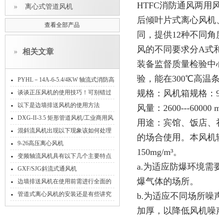
HTFC消防通风两用
离心式管道风机
后倾叶片式离心风机
查看全部产品
同，提供12种不同
风的不同要求分A式
相关文章
装备监督质量检验中心
验，能在300℃高温
PYHL－14A-6-5.4/4KW 轴流式消防高
温排烟混流风机
规格：风机箱规格：9#-
谈谈正压风机的使用技巧！可别错过
了！
以下是边墙排送风机的使用方法
风量：2600---6000
DXG-II-3.5 矩形管道风机/工业商用风
用途：宾馆、饭店、
柜
混斜流风机出现以下现象该如何处理
的场合使用。本风机
9-26高压离心风机
150mg/m³。
变频轴流风机具有以下几个主要特点
a.为适应防爆环境需
GXF/SJG斜流式通风机
爆气体的场所。
边墙排送风机在使用前需进行全面的
准备工作
管道式离心风机的安装还是有些讲究
b.为适应不同场所
的
加厚，以降低风机噪