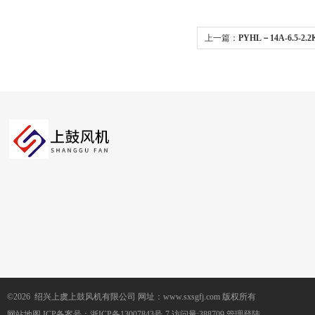
上一篇：
PYHL－14A-6.5-2
消防高温排烟混流风机
©2026 绍兴上虞上鼓风机有限公司 网址：www.sxsgfj.com 版权所有
网站地图
ICP备案号：
浙ICP备13007843号-7
访问量:388709
管理登陆