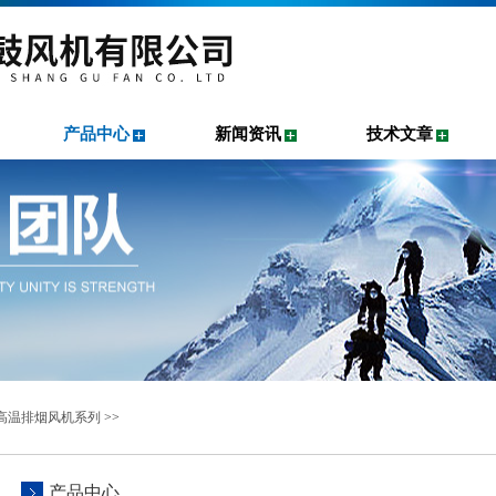
产品中心
新闻资讯
技术文章
高温排烟风机系列
>>
产品中心