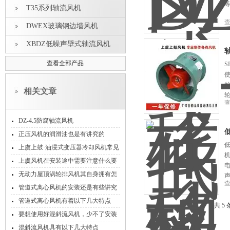
T35系列轴流风机
DWEX玻璃钢边墙风机
XBDZ低噪声壁式轴流风机
查看全部产品
相关文章
DZ-4.5防腐轴流风机
低
正压风机的润滑油也是有讲究的
低
上虞上鼓·油浸式变压器冷却风机常见
安装方式及实操要点
上虞风机在安装途中需要注意什么要
电
求呢？
无动力屋顶涡轮排风机其自身拥有怎
声
样的优点呢？
管道式离心风机的安装还是有些讲究
的
管道式离心风机有着以下几大特点
共 5
要想使用好混斜流风机，少不了安装
的技巧
混斜流风机具有以下几大特点