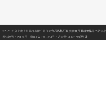
©2026 绍兴上虞上鼓风机有限公司作为
负压风机厂家
,提供
负压风机价格
等产品信息
网站地图
ICP备案号：
浙ICP备13007843号-7
访问量:389884
管理登陆