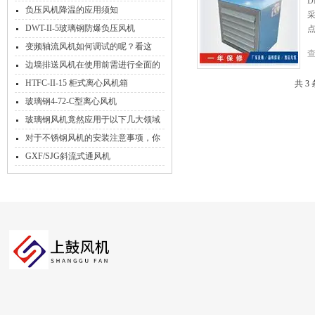
D
有讲究的！
负压风机降温的应用须知
DWT-II-5玻璃钢防爆负压风机
变频轴流风机如何调试的呢？看这
里！
边墙排送风机在使用前需进行全面的
准备工作
HTFC-II-15 柜式离心风机箱
共 3
玻璃钢4-72-C型离心风机
玻璃钢风机竟然应用于以下几大领域
对于不锈钢风机的安装注意事项，你
怎么看！
GXF/SJG斜流式通风机