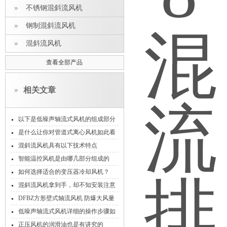
不锈钢混斜流风机
钢制混斜流风机
混斜流风机
查看全部产品
相关文章
以下是低噪声轴流式风机的组成部分
及其功能
是什么让你对管道式离心风机如此看
好的
混斜流风机具有以下技术特点
智能温控风机是由哪几部分组成的
呢？
如何选择适合的变压器冷却风机？
混斜流风机拿到手，却不知安装注意
事项怎么能行！
DFBZ方形壁式轴流风机 防爆大风量
防逆流雨
低噪声轴流式风机详细的操作步骤如
下
正压风机的润滑油也是有讲究的