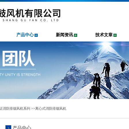
产品中心
新闻资讯
技术文章
认证消防排烟风机系列
>>
离心式消防排烟风机
产品中心