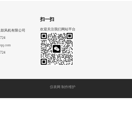
扫一扫
欢迎关注我们网站平台
上鼓风机有限公司
724
qq.com
724
仪表网
制作维护