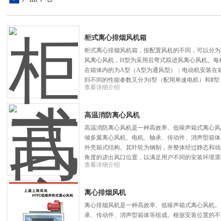
柜式离心排烟风机箱
柜式离心排烟风机箱，按配置风机的不同，可以分为
风离心风机，H型为采用后弯式双进风离心风机。每
在箱体内的为A型（A型为通风型）；电动机安装在
到不同的性能参数又分为Ⅰ型（配用单速电机）和Ⅱ
查看详细介绍
高温消防离心风机
高温消防离心风机是一种高效率、低噪声箱式离心风
倾多翼离心风机、电机、轴承、传动件、消声型箱体
外壳箱式结构。其叶轮为钢制，并整体经过静态和动
角度的进出风口位置，以满足用户不同的安装环境需
查看详细介绍
离心排烟风机
离心排烟风机​是一种高效率、低噪声箱式离心风机
承、传动件、消声型箱体等组成。根据安装位置的不