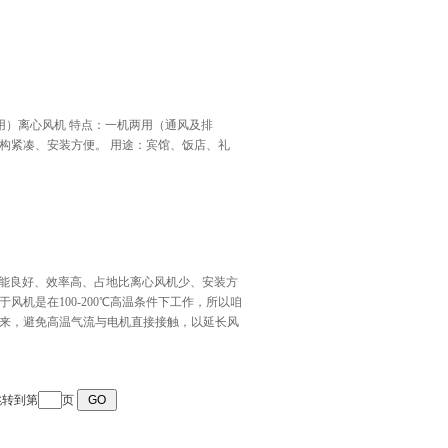
用）离心风机 特点：一机两用（通风及排
构紧凑、安装方便。 用途：宾馆、饭店、礼
性能良好、效率高、占地比离心风机少、安装方
机是在100-200℃高温条件下工作，所以咱
来，避免高温气流与电机直接接触，以延长风
 跳转到第
页