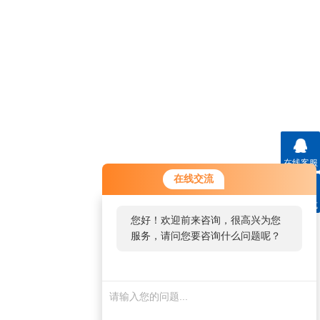
在线客服
在线交流
联系方式
您好！欢迎前来咨询，很高兴为您
服务，请问您要咨询什么问题呢？