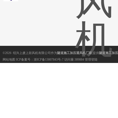
©2026 绍兴上虞上鼓风机有限公司作为
隧道施工加压通风机厂家
,提供
隧道施工加压
网站地图
ICP备案号：
浙ICP备13007843号-7
访问量:389884
管理登陆