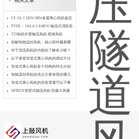
相关文章
CF-3A-1.1KW-380v多翼离心风机饭店
厨房排油烟
PYHL－14A-6-5.4/4KW 轴流式消防高
温排烟混流风机
T35电机外置轴流风机 喷漆风机
拆解智能温控风机：核心部件藏着哪
些温控“黑科技”？
对于混流风机的功能你了解多少呢？
以下便是管道式离心风机的调试方法
管道式离心风机各个结构的特点分别
是什么
智能温控风机的优点主要体现在哪几
方面呢？
管道式离心风机的安装需遵守以下事
项
DFBZ方形壁式轴流风机 防爆大风量
防逆流雨