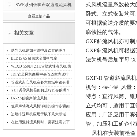
式风机流量系数较大
SWF系列低噪声双速混流风机
卧式、立式安装均可
查看全部产品
可根据输送介质的要
腐蚀性的气体。
相关文章
GXF斜流风机亦可制
GXF斜流风机可根据
诱导风机是如何维护及贮存的呢？
BLD15-65 吊顶式金属换气扇
法为机号后加字母“X
WEXD-550E4-2.1KW壁式轴流风机 防
腐隔爆送风排风机
JDF管道风机商用中央管道室内送排
GXF-II 管道斜流风机
风
管道式离心风机在各大领域中都有着
机号：4#-14# 风量：24
其作用
YDF诱导风机是如何进行贮存的呢？
特点：直行风筒、锥
DZ-2.5低噪声轴流风机
立式均可，适用于直
低噪声轴流式风机详细的操作步骤如
下
应用：广泛应用于宾
边墙排送风机应用于以下几大领域
在使用混斜流风机时，需要注意以下
管，加压和工矿企业
事项
风机在安装前检查