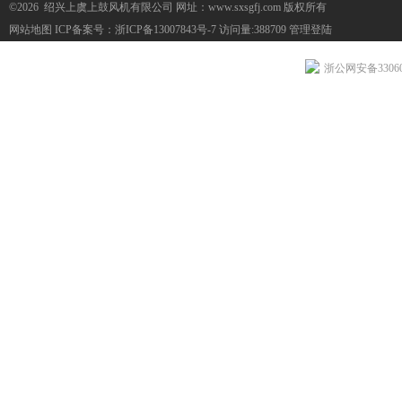
©2026 绍兴上虞上鼓风机有限公司 网址：www.sxsgfj.com 版权所有
网站地图
ICP备案号：
浙ICP备13007843号-7
访问量:388709
管理登陆
浙公网安备330604