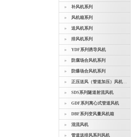
补风机系列
风机箱系列
送风机系列
排风机系列
YDF系列诱导风机
防腐场合风机系列
防爆场合风机系列
正压送风（管道加压）风机系列
SDS系列隧道射流风机
GDF系列离心式管道风机
DBF系列变风量风机箱
混流风机
管道送排风系列风机