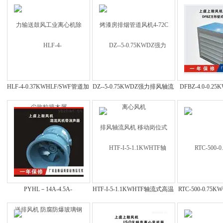
屑
HLF-4-0.37KWHLF/SWF管道加
DZ--5-0.75KWDZ强力排风轴流
DFBZ-4.0-0.
压送排风机 防腐防爆玻璃钢制
风机 移动岗位式
风机DFBZ/JV
机
PYHL－14A-4.5A-
HTF-I-5-1.1KWHTF轴流式高温
RTC-500-0.7
0.75KWPYHL－14A 轴流式消
消防排烟风机
RT
防高温排烟混流风机