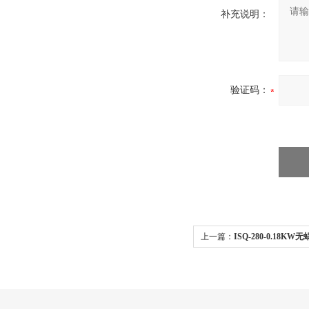
补充说明：
验证码：
上一篇：
ISQ-280-0.18K