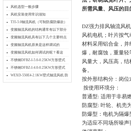
法，研制成宽叶片、
风机选型一般步骤
所需风量、风压的目
风机安装使用常识须知
T35-5.0轴流风机（可制防腐防爆款）
DZ强力排风轴流风
变频轴流风机的结构通常有以下部分
风机电机；叶片按气
组成
变频轴流风机具有以下几个主要特点
材料采用铝合金，并
变频轴流风机原来是这样调试的
爆，耐腐蚀，重量轻
变频轴流风机如何调试的呢？看这
里！
不锈钢DFBZ-I-5.0-0.25KW方形壁式
风量大，风压高，结
轴流风机
不锈钢DFBZ-I-4.0-0.25KW方形壁式
备。
轴流风机
WEXD-550E4-2.1KW壁式轴流风机 防
按外形结构分：岗位
腐隔爆送风排风机
按使用环境分：
普通型: 适用于非
防腐型: 叶轮、机
防爆型：电机为隔爆
为适应不同场所噪声