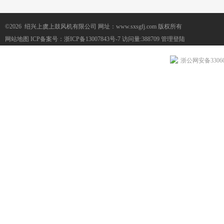
©2026 绍兴上虞上鼓风机有限公司 网址：www.sxsgfj.com 版权所有
网站地图
ICP备案号：
浙ICP备13007843号-7
访问量:388709
管理登陆
浙公网安备330604