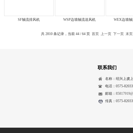
SF轴流排风机
WSP边墙轴流送风机
WEX边墙
共 2810 条记录，当前 44 / 64 页
首页
上一页
下一页
末页
联系我们
名称：绍兴上虞
电话：0575-82033
邮箱：
85817919@
传真：0575-82033