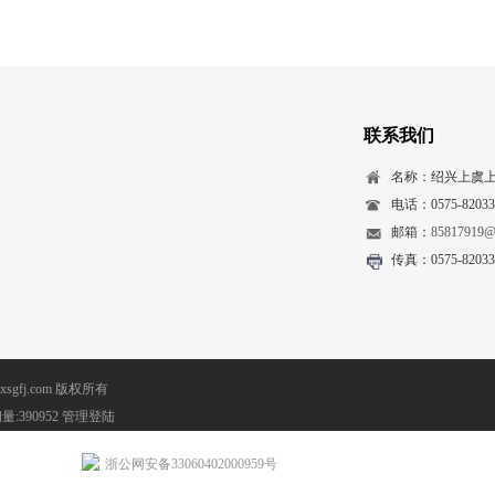
联系我们
名称：绍兴上虞
电话：0575-82033
邮箱：
85817919@
传真：0575-82033
gfj.com 版权所有
:390952
管理登陆
浙公网安备33060402000959号