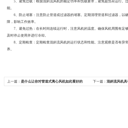
5、避免过载：根据混斜流风机的额定功率和负载要求，避免超负荷运行。过
能。
6、防止堵塞：注意防止管道或过滤器的堵塞。定期清理管道和过滤器，以确
障，影响工作效率。
7、避免过热：在长时间连续运行时，注意风机的温度。确保风机周围有足够
及时停止使用并进行冷却。
8、定期检查：定期检查混斜流风机的运行状态和性能。注意观察是否有异常
养。
上一篇：
是什么让你对管道式离心风机如此看好的
下一篇：
混斜流风机具