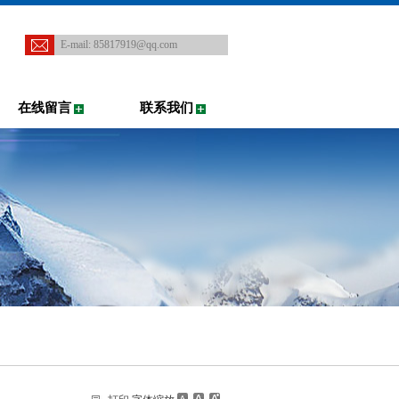
E-mail:
85817919@qq.com
在线留言
联系我们