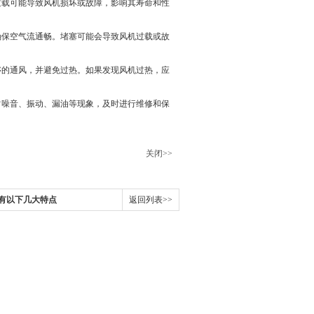
载可能导致风机损坏或故障，影响其寿命和性
保空气流通畅。堵塞可能会导致风机过载或故
的通风，并避免过热。如果发现风机过热，应
噪音、振动、漏油等现象，及时进行维修和保
关闭>>
有以下几大特点
返回列表>>