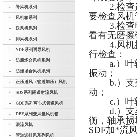
2.检查连
补风机系列
要检查风机
风机箱系列
3.检查电
送风机系列
看有无磨擦
排风机系列
4.风机振
YDF系列诱导风机
行检查：
防腐场合风机系列
a.）叶轮
振动；
防爆场合风机系列
b.）支架
正压送风（管道加压）风机系列
动；
SDS系列隧道射流风机
c.）叶
GDF系列离心式管道风机
d.）支架
DBF系列变风量风机箱
衡，轴承损
混流风机
SDF加*
管道送排风系列风机