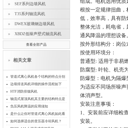
组成。电机选用优质
SEF系列边墙风机
根按一定规律扭曲，
T35系列轴流风机
低，效率高，具有防
DWEX玻璃钢边墙风机
整体光洁，耗电省，
XBDZ低噪声壁式轴流风机
通风降温的理想设备
按外形结构分：岗位
查看全部产品
按使用环境分：
相关文章
普通型: 适用于非
防腐型: 叶轮、机
管道式离心风机各个结构的特点分别
防爆型：电机为隔爆
是什么
边墙排送风机详细的操作流程如下
为适应不同场所噪声
HTF消防排烟风机
体消声型。
轴流式屋顶风机其主要的结构特点是
安装注意事项：
什么？
负压风机降温的应用须知
1、安装前应详细检
是什么让你对管道式离心风机如此看
安装。
好的
如何选择适合的变压器冷却风机？