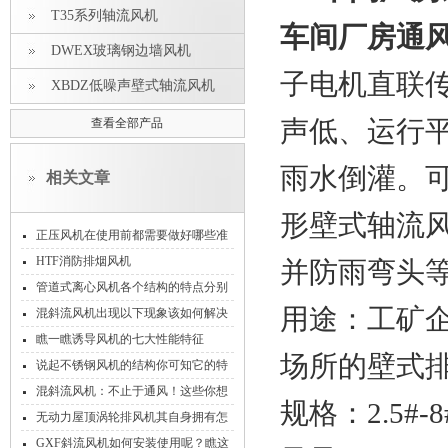
T35系列轴流风机
车间厂房通风
DWEX玻璃钢边墙风机
子电机直联
XBDZ低噪声壁式轴流风机
查看全部产品
声低、运行平
雨水倒灌。
相关文章
形壁式轴流风
正压风机在使用前都需要做好哪些准
备！
HTF消防排烟风机
并防雨弯头
管道式离心风机各个结构的特点分别
用途：工矿
是什么
混斜流风机出现以下现象该如何解决
呢？
瞧一瞧诱导风机的七大性能特征
场所的壁式
说起不锈钢风机的结构你可知它的特
点是什么？
混斜流风机：不止于通风！这些你想
规格：2.5
不到的领域，它早已成核心担当
无动力屋顶涡轮排风机其自身拥有怎
样的优点呢？
GXF斜流风机如何安装使用呢？瞧这