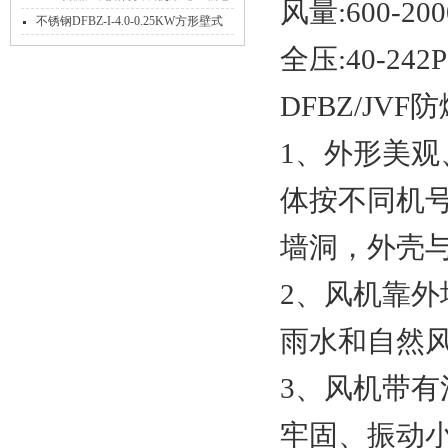
风量:600-
里！
不锈钢DFBZ-I-4.0-0.25KW方形壁式
轴流风机
全压:40-242P
DFBZ/J
1、外形美
体按不同机
墙洞，外壳
2、风机靠
雨水和自然
3、风机带
牢固、振动