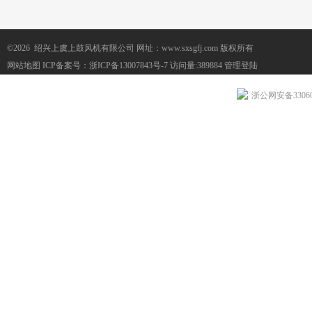
©2026 绍兴上虞上鼓风机有限公司 网址：www.sxsgfj.com 版权所有
网站地图
ICP备案号：
浙ICP备13007843号-7
访问量:389884
管理登陆
浙公网安备330604