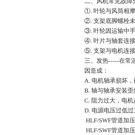
二、风机常见故障
①. 叶轮与风筒
②. 支架底脚螺栓
③. 叶轮因运输
④. 叶片与轴套连
⑤. 支架与电机
三、发热-----
因造成：
A. 电机轴承损坏
B. 轴与轴承安装
C. 阻力过大，电
D. 电源电压过低
HLF/SWF管道
HLF/SWF管道