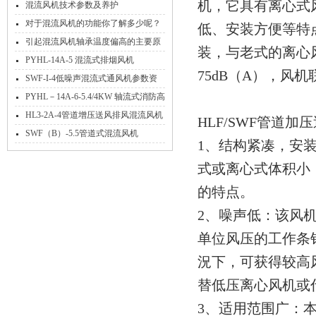
机，它具有离心式
混流风机技术参数及养护
对于混流风机的功能你了解多少呢？
低、安装方便等特
引起混流风机轴承温度偏高的主要原
装，与老式的离心风
因有哪些？
PYHL-14A-5 混流式排烟风机
75dB（A），风
SWF-I-4低噪声混流式通风机参数资
料
PYHL－14A-6-5.4/4KW 轴流式消防高
温排烟混流风机
HL3-2A-4管道增压送风排风混流风机
HLF/SWF管道加
可消音
SWF（B）-5.5管道式混流风机
1、结构紧凑，安
式或离心式体积小
的特点。
2、噪声低：该风
单位风压的工作条针
況下，可获得较高
替低压离心风机或
3、适用范围广：