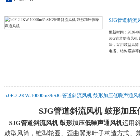
SJG管道斜
更新时间：2026-06
SJG管道斜流风
法，采用鼓型风筒
电省、结构紧凑等
5.0F-2.2KW-10000m3/hSJG管道斜流风机 鼓形加压低噪声
SJG管道斜流风机 鼓形加
SJG管道斜流风机 鼓形加压低噪声通风机
运用
鼓型风筒，锥型轮圈、歪曲翼形叶子构造方式。