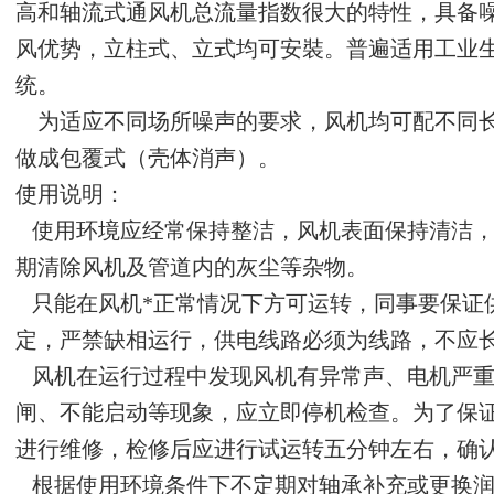
高和轴流式通风机总流量指数很大的特性，具备
风优势，立柱式、立式均可安裝。普遍适用工业
统。
为适应不同场所噪声的要求，风机均可配不同长
做成包覆式（壳体消声）。
使用说明：
使用环境应经常保持整洁，风机表面保持清洁，
期清除风机及管道内的灰尘等杂物。
只能在风机*正常情况下方可运转，同事要保证
定，严禁缺相运行，供电线路必须为线路，不应
风机在运行过程中发现风机有异常声、电机严重
闸、不能启动等现象，应立即停机检查。为了保
进行维修，检修后应进行试运转五分钟左右，确
根据使用环境条件下不定期对轴承补充或更换润