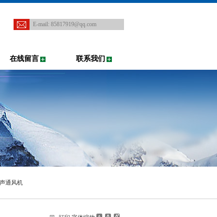
E-mail:
85817919@qq.com
在线留言
联系我们
低噪声通风机