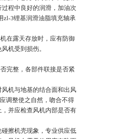
行过程中良好的润滑，加油次
用zl-3锂基润滑油脂填充轴承
机在露天存放时，应有防御
免风机受到损伤。
是否完整，各部件联接是否紧
对风机与地基的结合面和出风
，应调整使之自然，吻合不得
上，并应检查风机内部是否有
轮碰擦机壳现象，专业供应低