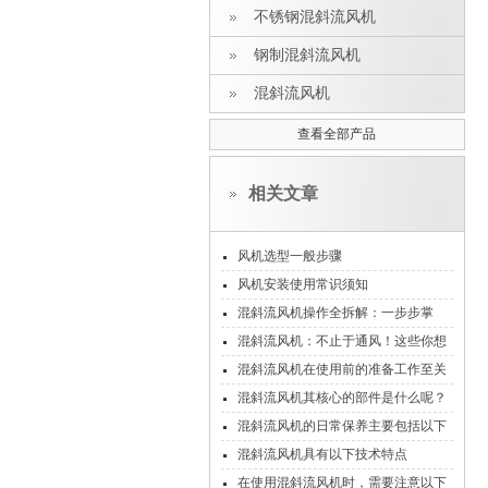
不锈钢混斜流风机
钢制混斜流风机
混斜流风机
查看全部产品
相关文章
风机选型一般步骤
风机安装使用常识须知
混斜流风机操作全拆解：一步步掌
握，新手也能稳稳上手！
混斜流风机：不止于通风！这些你想
不到的领域，它早已成核心担当
混斜流风机在使用前的准备工作至关
重要
混斜流风机其核心的部件是什么呢？
混斜流风机的日常保养主要包括以下
几个方面
混斜流风机具有以下技术特点
在使用混斜流风机时，需要注意以下