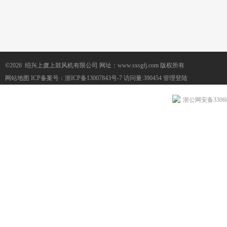
©2026 绍兴上虞上鼓风机有限公司 网址：www.sxsgfj.com 版权所有
网站地图
ICP备案号：
浙ICP备13007843号-7
访问量:390454
管理登陆
浙公网安备330604