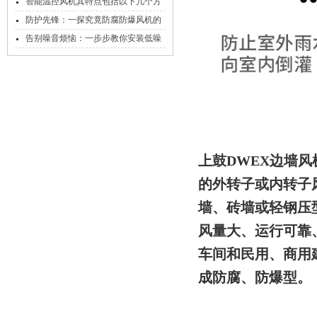
的呢？
智能温控风机其特点包括以下几个方
面
防护先锋：一探究竟防腐防爆风机的
神秘构造
告别噪音烦恼：一步步教你安装低噪
声轴流式风机
上鼓DWEX边墙风机
的外转子或内转子
墙、砖墙或轻钢压
风量大、运行可靠
车间和民用、商用
成防腐、防爆型。