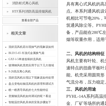
消防柜式离心风机
具有离心式风机的高
点。本系列通风机设
HTF系列消防高温排烟风机
机相比可节电20%，
查看全部产品
筑通风除尘等。PYH
备，产品能在280
相关文章
烟等双重作用，适用
混斜流风机若出现抽气的现象该如何
处理
BLD15-65 吊顶式金属换气扇
二、风机的结构特征
GXF-I-5单速低噪斜流风机
风机主要有叶轮、机
玻璃钢风机竟然应用于以下几大领域
速特点的扭曲平板叶
9-26高压离心风机
能。机壳采用圆简形
混斜流风机出现以下现象该如何处理
气流分布，压力稳定。
盘点变电站轴流风机的原理和调试方
三、风机的用途
法
瞧一瞧诱导风机的七大性能特征
PYHL-14A系列
变频轴流风机如何调试的呢？看这
里！
智能温控风机具体的安装步骤如下
金、厂矿等场所的通风