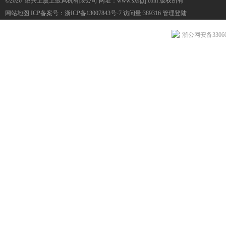
©2026 绍兴上虞上鼓风机有限公司 网址：www.sxsgfj.com 版权所有
网站地图
ICP备案号：
浙ICP备13007843号-7
访问量:389316
管理登陆
浙公网安备330604