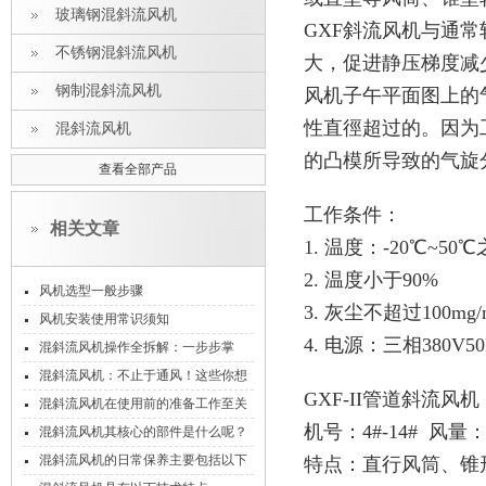
玻璃钢混斜流风机
GXF斜流风机与通
不锈钢混斜流风机
大，促进静压梯度减
钢制混斜流风机
风机子午平面图上的
性直徑超过的。因为
混斜流风机
的凸模所导致的气旋
查看全部产品
工作条件：
相关文章
1. 温度：-20℃~50
2. 温度小于90%
风机选型一般步骤
3. 灰尘不超过100mg/
风机安装使用常识须知
4. 电源：三相380V5
混斜流风机操作全拆解：一步步掌
握，新手也能稳稳上手！
混斜流风机：不止于通风！这些你想
GXF-II管道斜流风机
不到的领域，它早已成核心担当
混斜流风机在使用前的准备工作至关
机号：4#-14# 风量：24
重要
混斜流风机其核心的部件是什么呢？
混斜流风机的日常保养主要包括以下
特点：直行风筒、锥