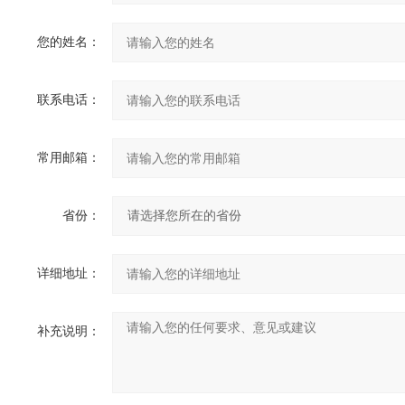
您的姓名：
联系电话：
常用邮箱：
省份：
详细地址：
补充说明：