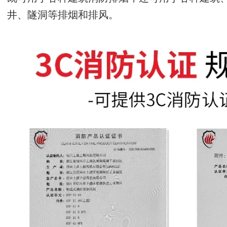
井、隧洞等排烟和排风。