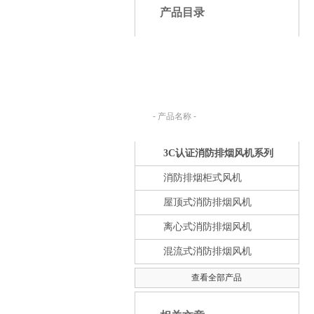
产品目录
产品搜索：
请在下列输入框内输入您要查找的产
品名称。
3C认证消防排烟风机系列
消防排烟柜式风机
屋顶式消防排烟风机
离心式消防排烟风机
混流式消防排烟风机
查看全部产品