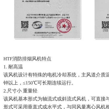
HTF消防排烟风机特点
1. 耐高温
该风机设计有特殊的电机冷却系统，主风道介质温度
钟以上，≤150℃可长期连续运行。
2.尺寸小 重量轻
该风机基本形式为轴流式或斜流式风机，可直接
形式可采用垂直式或水平式，与同风量离心风机