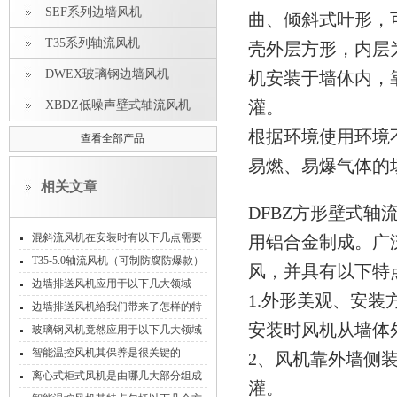
SEF系列边墙风机
曲、倾斜式叶形，
T35系列轴流风机
壳外层方形，内层
DWEX玻璃钢边墙风机
机安装于墙体内，
灌。
XBDZ低噪声壁式轴流风机
根据环境使用环境
查看全部产品
易燃、易爆气体的
相关文章
DFBZ方形壁式
混斜流风机在安装时有以下几点需要
用铝合金制成。广
注意！
T35-5.0轴流风机（可制防腐防爆款）
风，并具有以下特
边墙排送风机应用于以下几大领域
1.外形美观、安
边墙排送风机给我们带来了怎样的特
安装时风机从墙体
点呢？
玻璃钢风机竟然应用于以下几大领域
智能温控风机其保养是很关键的
2、风机靠外墙侧
离心式柜式风机是由哪几大部分组成
灌。