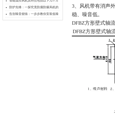
的呢？
智能温控风机其特点包括以下几个方
3、风机带有消声
面
防护先锋：一探究竟防腐防爆风机的
稳、噪音低。
神秘构造
告别噪音烦恼：一步步教你安装低噪
声轴流式风机
DFBZ方形壁式轴
DFBZ方形壁式