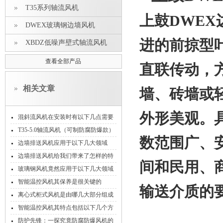
T35系列轴流风机
上鼓DWEX
DWEX玻璃钢边墙风机
进的前掠型
XBDZ低噪声壁式轴流风机
查看全部产品
直联传动，
相关文章
墙、砖墙或
外形美观。
混斜流风机在安装时有以下几点需要
注意！
T35-5.0轴流风机（可制防腐防爆款）
数范围广、
边墙排送风机应用于以下几大领域
边墙排送风机给我们带来了怎样的特
间和民用、
点呢？
玻璃钢风机竟然应用于以下几大领域
智能温控风机其保养是很关键的
输送介质的
离心式柜式风机是由哪几大部分组成
的呢？
智能温控风机其特点包括以下几个方
面
防护先锋：一探究竟防腐防爆风机的