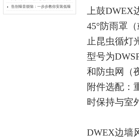
神秘构造
告别噪音烦恼：一步步教你安装低噪
上鼓DWEX
声轴流式风机
45°防雨罩
止昆虫循灯
型号为DWSP
和防虫网（
附件选配：
时保持与室
DWEX边