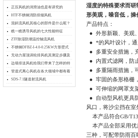
湿度的特殊要求而研
正压风机的润滑油也是有讲究的
形美观，噪音低，操
HTF不锈钢消防排烟风机
混斜流风机其核心的部件是什么呢？
产品特点：
瞧一瞧诱导风机的七大性能特征
● 外形新颖、美观
ZTF除湿防潮温控轴流风机
● *的风叶设计，
不锈钢DFBZ-I-4.0-0.25KW方形壁式
● 多重安全措施，
轴流风机
无动力屋顶涡轮排风机其测定步骤及
● 内置式滤网，防
使用事项分别是什么？
边墙排送风机给我们带来了怎样的特
● 多重隔雨措施，
点呢？
管道式离心风机在各大领域中都有着
● 牢固的条形格栅
其作用
SDS-7.1隧道射流风机
● 可伸缩的网罩支
● 自动型风机更具
风口，将沙尘挡在室
本产品符合GB/T13
本产品全部采用优质
三种，可配带防雨百