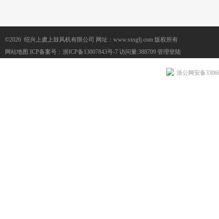
©2026 绍兴上虞上鼓风机有限公司 网址：www.sxsgfj.com 版权所有
网站地图
ICP备案号：
浙ICP备13007843号-7
访问量:388709
管理登陆
浙公网安备330604