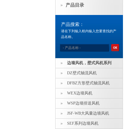
产品目录
产品搜索：
请在下列输入框内输入您要查找的产
品名称。
边墙风机，壁式风机系列
DZ壁式轴流风机
DFBZ方形壁式轴流风机
WEX边墙风机
WSP边墙排送风机
JSF-WB大风量边墙风机
SEF系列边墙风机