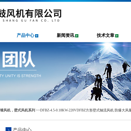
产品中心
新闻资讯
技术文章
墙风机，壁式风机系列
>>DFBZ-4.5-0.18KW-220VDFBZ方形壁式轴流风机 防爆
产品中心