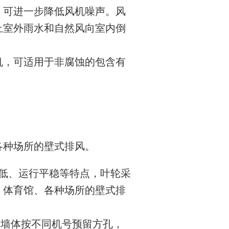
，可进一步降低风机噪声。风
止室外雨水和自然风向室内倒
机，可适用于非腐蚀的包含有
各种场所的壁式排风。
声低、运行平稳等特点，叶轮采
、体育馆、各种场所的壁式排
，墙体按不同机号预留方孔，