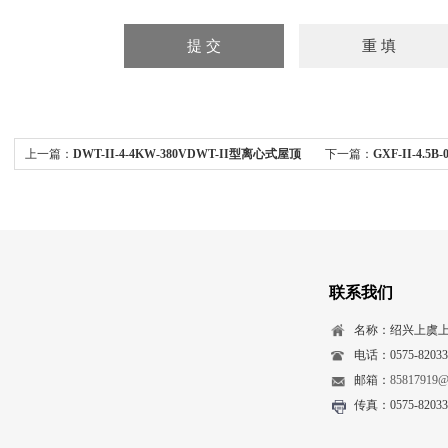
上一篇：
DWT-II-4-4KW-380VDWT-II型离心式屋顶
下一篇：
GXF-II-4.5
风机
做防爆 厂矿体育馆管
联系我们
名称：绍兴上虞
电话：0575-82033
邮箱：
85817919@
传真：0575-82033