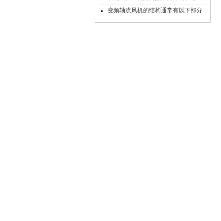
方面呢？
变频轴流风机的结构通常有以下部分
组成