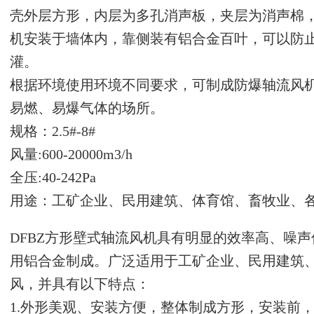
壳外层方形，内层为多孔消声板，夹层为消声棉
机安装于墙体内，靠侧装有铝合金百叶，可以防
灌。
根据环境使用环境不同要求，可制成防爆轴流风
易燃、易爆气体的场所。
规格：2.5#-8#
风量:600-20000m3/h
全压:40-242Pa
用途：工矿企业、民用建筑、体育馆、畜牧业、
DFBZ方形壁式轴流风机具有明显的效率高、噪
用铝合金制成。广泛适用于工矿企业、民用建筑
风，并具有以下特点：
1.外形美观、安装方便，整体制成方形，安装前