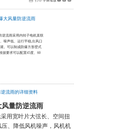
打印
字体缩放
防爆大风量防逆流雨
量防逆流雨采用内转子电机直联
、噪声低、运行平稳,出风口
倒灌。可以制成防爆方形壁式
据要求可以配置45度、60
风量防逆流雨的详细资料
大风量防逆流雨
轮采用宽叶片大弦长、空间扭
风压、降低风机噪声，风机机