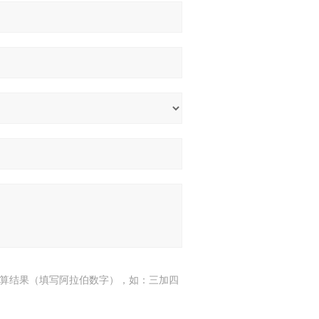
算结果（填写阿拉伯数字），如：三加四