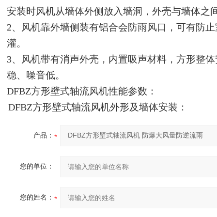
安装时风机从墙体外侧放入墙洞，外壳与墙体之
2、风机靠外墙侧装有铝合会防雨风口，可有防止
灌。
3、风机带有消声外壳，内置吸声材料，方形整体
稳、噪音低。
DFBZ方形壁式轴流风机性能参数：
DFBZ方形壁式轴流风机外形及墙体安装：
产品：
您的单位：
您的姓名：