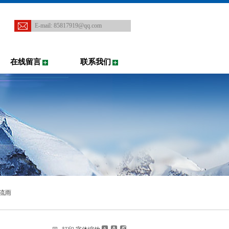
E-mail:
85817919@qq.com
在线留言
联系我们
逆流雨