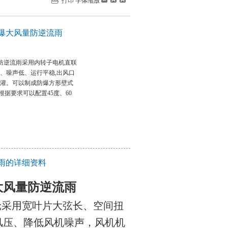
打印
字体缩放
防爆大风量防逆流雨
量防逆流雨采用内转子电机直联
、噪声低、运行平稳,出风口
倒灌。可以制成防爆方形壁式
据要求可以配置45度、60
逆流雨的详细资料
大风量防逆流雨
轮采用宽叶片大弦长、空间扭
风压、降低风机噪声，风机机