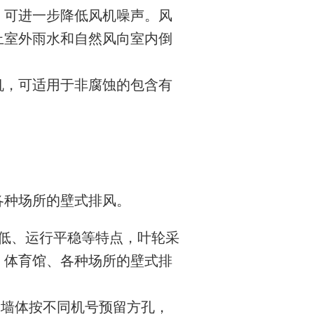
，可进一步降低风机噪声。风
止室外雨水和自然风向室内倒
机，可适用于非腐蚀的包含有
各种场所的壁式排风。
声低、运行平稳等特点，叶轮采
、体育馆、各种场所的壁式排
，墙体按不同机号预留方孔，