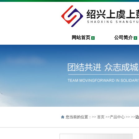
网站首页
公司简介
您当前的位置：>>
首页
>>
产品中心
>> >>
边