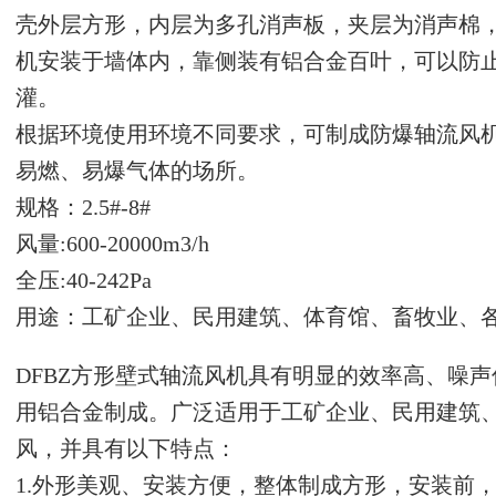
壳外层方形，内层为多孔消声板，夹层为消声棉
机安装于墙体内，靠侧装有铝合金百叶，可以防
灌。
根据环境使用环境不同要求，可制成防爆轴流风
易燃、易爆气体的场所。
规格：2.5#-8#
风量:600-20000m3/h
全压:40-242Pa
用途：工矿企业、民用建筑、体育馆、畜牧业、
DFBZ方形壁式轴流风机具有明显的效率高、噪
用铝合金制成。广泛适用于工矿企业、民用建筑
风，并具有以下特点：
1.外形美观、安装方便，整体制成方形，安装前