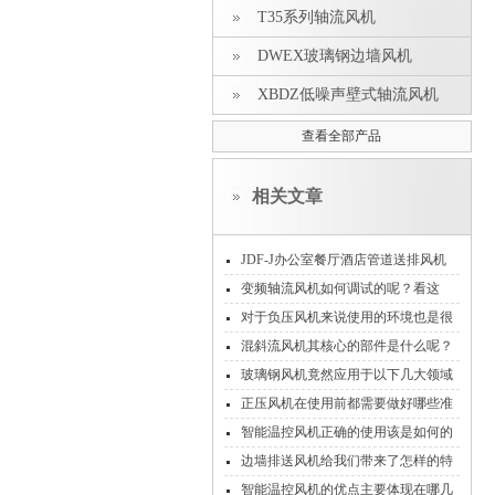
T35系列轴流风机
DWEX玻璃钢边墙风机
XBDZ低噪声壁式轴流风机
查看全部产品
相关文章
JDF-J办公室餐厅酒店管道送排风机
变频轴流风机如何调试的呢？看这
里！
对于负压风机来说使用的环境也是很
有讲究的！
混斜流风机其核心的部件是什么呢？
玻璃钢风机竟然应用于以下几大领域
正压风机在使用前都需要做好哪些准
备！
智能温控风机正确的使用该是如何的
呢？
边墙排送风机给我们带来了怎样的特
点呢？
智能温控风机的优点主要体现在哪几