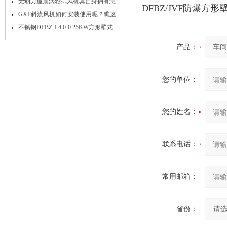
不到的领域，它早已成核心担当
无动力屋顶涡轮排风机其自身拥有怎
DFBZ/JVF防爆
样的优点呢？
GXF斜流风机如何安装使用呢？瞧这
里！
不锈钢DFBZ-I-4.0-0.25KW方形壁式
轴流风机
产品：
您的单位：
您的姓名：
联系电话：
常用邮箱：
省份：