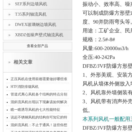
振动小、效率高、噪
SEF系列边墙风机
可以制成防爆方形壁
T35系列轴流风机
度、90并防雨弯头等
DWEX玻璃钢边墙风机
用途：工矿企业、民
XBDZ低噪声壁式轴流风机
规格：2.5#-8
查看全部产品
风量:600-20000
全压:40-242Pa
相关文章
DFBZ/JVF防爆方
1、外形美观、安装
正压风机在使用前都需要做好哪些准
风机从墙体外侧放入
备！
HTF消防排烟风机
2、风机靠外墙侧装
管道式离心风机各个结构的特点分别
3、风机带有消声外
是什么
混斜流风机出现以下现象该如何解决
呢？
低。
瞧一瞧诱导风机的七大性能特征
说起不锈钢风机的结构你可知它的特
本系列风机一般配用三
点是什么？
混斜流风机：不止于通风！这些你想
DFBZ/JVF防爆