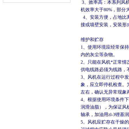
3、效率高：本系列风
机效率大于80%，部分
4、安装方便，占地比
接或墙壁安装，安装形
维护和贮存
1、使用环境应经常保
内的灰尘等杂物。
2、只能在风机*正常
供电线路必须为线路
3、风机在运行过程中
象，应立即停机检查。
左右，确认无异常现
4、根据使用环境条件
润滑油脂），为保证风机
轴承，加油用zl-3锂
5、风机应贮存在干燥