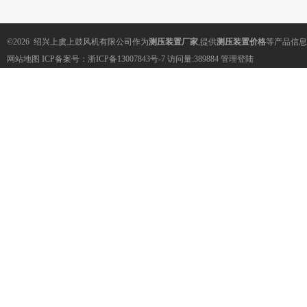
©2026 绍兴上虞上鼓风机有限公司作为
测压装置厂家
,提供
测压装置价格
等产品信息
网站地图
ICP备案号：
浙ICP备13007843号-7
访问量:389884
管理登陆