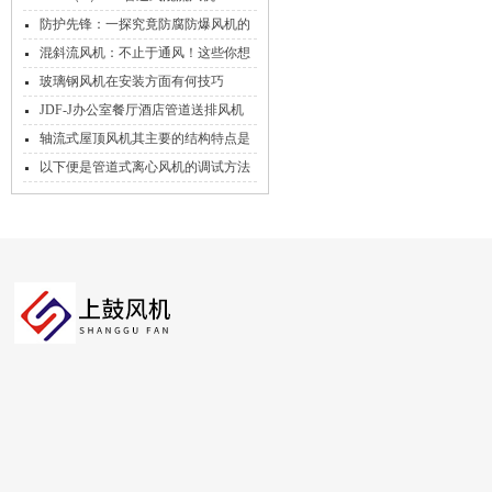
防护先锋：一探究竟防腐防爆风机的
神秘构造
混斜流风机：不止于通风！这些你想
不到的领域，它早已成核心担当
玻璃钢风机在安装方面有何技巧
JDF-J办公室餐厅酒店管道送排风机
轴流式屋顶风机其主要的结构特点是
什么？
以下便是管道式离心风机的调试方法