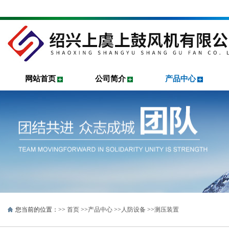
网站首页
公司简介
产品中心
您当前的位置：>>
首页
>>
产品中心
>>
人防设备
>>
测压装置