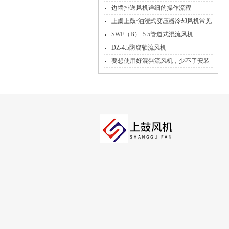
边墙排送风机详细的操作流程
上虞上鼓·油浸式变压器冷却风机常见
安装方式及实操要点
SWF（B）-5.5管道式混流风机
DZ-4.5防腐轴流风机
要想使用好混斜流风机，少不了安装
的技巧