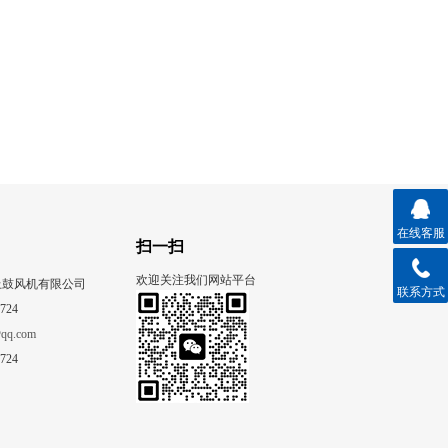
在线客服
扫一扫
欢迎关注我们网站平台
上鼓风机有限公司
联系方式
724
qq.com
724