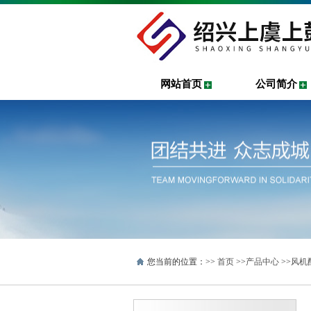
网站首页
公司简介
您当前的位置：>>
首页
>>
产品中心
>>
风机