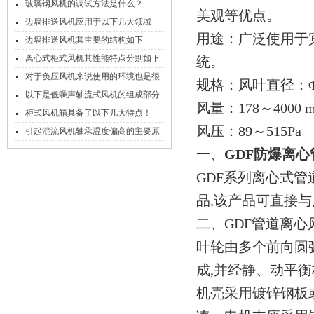
流风机
玻璃钢风机的调试方法是什么？
美观等优点。
边墙排送风机应用于以下几大领域
用途：广泛使用于
边墙排送风机其主要的结构如下
离心式柜式风机其性能特点分别如下
统。
对于负压风机来说使用的环境也是很
规格：风叶直径：
有讲究的！
以下是低噪声轴流式风机的组成部分
风量：178～400
及其功能
柜式风机箱具备了以下几大特点！
风压：89～515Pa
引起混流风机轴承温度偏高的主要原
因有哪些？
一、
GDF防爆离
GDF系列离心式管
品,该产品可直接与
二、GDF管道离心
叶轮由多个前向圆
成,并经静、动平衡
机壳采用镀锌钢板