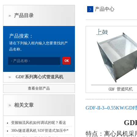
产品中心
产品目录
产品搜索：
请在下列输入框内输入您要查找的产
品名称。
GDF系列离心式管道风机
查看全部产品
相关文章
GDF-II-3--0.55
G
变频轴流风机如何调试的呢？看这
里！
380v隧道通风机 SDF管道式加压中*
特点：离心风机采