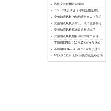
风机安装使用常识须知
T35-5.0轴流风机（可制防腐防爆款）
变频轴流风机的结构通常有以下部分
组成
变频轴流风机具有以下几个主要特点
变频轴流风机原来是这样调试的
变频轴流风机如何调试的呢？看这
里！
不锈钢DFBZ-I-5.0-0.25KW方形壁式
轴流风机
不锈钢DFBZ-I-4.0-0.25KW方形壁式
轴流风机
WEXD-550E4-2.1KW壁式轴流风机 防
腐隔爆送风排风机