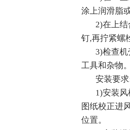
涂上润滑脂
2)在上结
钉,再拧紧螺
3)检查机
工具和杂物
安装要求
1)安装风机
图纸校正进
位置。