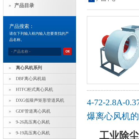
产品目录
产品搜索：
请在下列输入框内输入您要查找的产
品名称。
离心风机系列
DBF离心风机箱
HTFC柜式离心风机
4-72-2.8A
DXG低噪声矩形管道风机
GDF管道离心风机
爆离心风机的
9-26高压离心风机
工业除尘
9-19高压离心风机