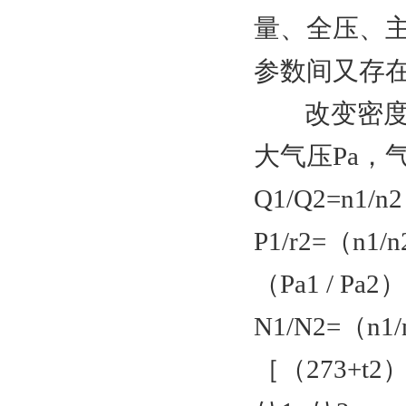
量、全压、
参数间又存
改变密度ρ1
大气压Pa，
Q1/Q2=n1/n
P1/r2=（n1/
（Pa1 / Pa
N1/N2=（n1/
［（273+t2