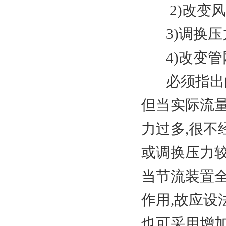
2)改变风
3)调换压
4)改变管
必须指出的
但当实际流
力过多,很不
或调换压力
当节流装置全
作用,故应
也可采用增