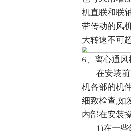
机直联和联
带传动的风
大转速不可
6、离心通风
在安装前首
机各部的机
细致检查,如
内部在安装操
1)在一些结