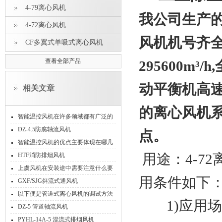
4-79离心风机
我公司生产
4-72离心风机
风机
机号齐全
CF多翼式单吸式离心风机
查看全部产品
295600m³
动平衡机高速
相关文章
的离心风机
智能温控风机在许多领域都有广泛的
应用范围
DZ-4.5防腐轴流风机
点。
智能温控风机的优点主要体现在哪几
方面呢？
HTF消防排烟风机
用途：4-7
上虞风机在安装途中需要注意什么要
用条件如下
求呢？
GXF/SJG斜流式通风机
以下便是管道式离心风机的调试方法
1)应用场
DZ-5 管道轴流风机
PYHL-14A-5 混流式排烟风机