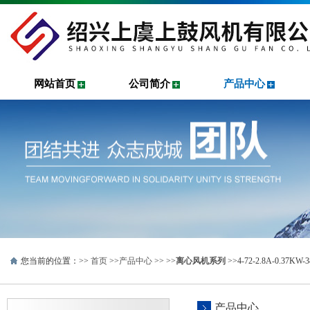
网站首页
公司简介
产品中心
您当前的位置：>>
首页
>>
产品中心
>> >>
离心风机系列
>>4-72-2.8A-0.
产品中心