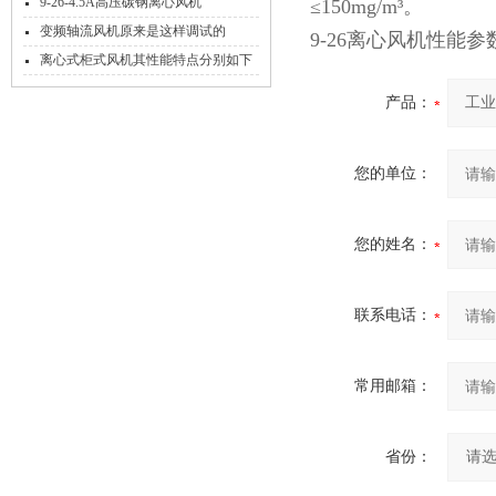
是什么
9-26-4.5A高压碳钢离心风机
≤150mg/m³。
变频轴流风机原来是这样调试的
9-26离心风机性能参
离心式柜式风机其性能特点分别如下
产品：
您的单位：
您的姓名：
联系电话：
常用邮箱：
省份：