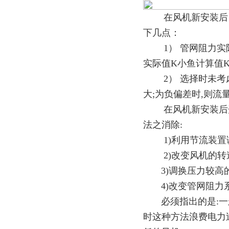
在风机新安装后，
下几点：
1） 管网阻力实际
实际值K小鱼计算值
2） 选择时未考虑
大;为负偏差时,则流
在风机新安装后开始
法之消除:
1)利用节流装置
2)改变风机的转
3)调换压力较高
4)改变管网阻力
必须指出的是:一般
时这种方法浪费电力