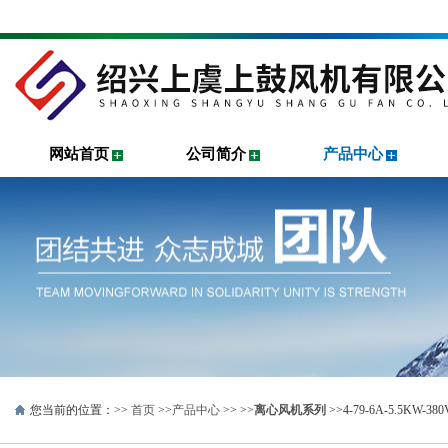
网站首页
公司简介
产品中心
您当前的位置：>>
首页
>>
产品中心
>> >>
离心风机系列
>>4-79-6A-5.5K