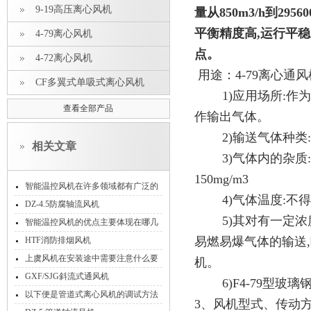
9-19高压离心风机
量从850m3/h到295
平衡精度高,运行平
4-79离心风机
点。
4-72离心风机
用途：4-79离心
CF多翼式单吸式离心风机
1)应用场所:作为
查看全部产品
作输出气体。
2)输送气体种类:
相关文章
3)气体内的杂质:
150mg/m3
智能温控风机在许多领域都有广泛的
4)气体温度:不得
应用范围
DZ-4.5防腐轴流风机
5)其对有一定浓度
智能温控风机的优点主要体现在哪几
方面呢？
易燃易爆气体的输送
HTF消防排烟风机
上虞风机在安装途中需要注意什么要
机。
求呢？
GXF/SJG斜流式通风机
6)F4-79型玻璃
以下便是管道式离心风机的调试方法
3、风机型式、传动