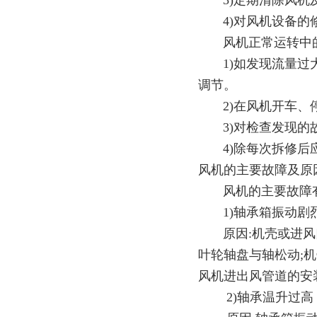
3)定期清除风机及
4)对风机设备的修
风机正常运转中的
1)如发现流量过大
调节。
2)在风机开车、停
3)对检查发现的故
4)除每次拆修后应
风机的主要故障及原
风机的主要故障有
1)轴承箱振动剧
原因:机壳或进风口
叶轮轴盘与轴松动;
风机进出风管道的安装
2)轴承温升过高