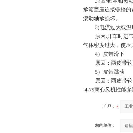
原因:轴承箱振动剧
承箱盖座连接螺栓的
滚动轴承损坏。
3)电流过大或温
原因:开车时进气管
气体密度过大，使压
4）皮带滑下
原因：两皮带轮位
5）皮带跳动
原因：两皮带轮距
4-79离心风机性能
产品：
您的单位：