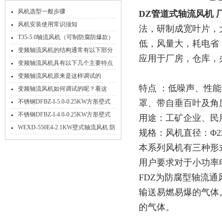
风机选型一般步骤
DZ管道式轴流风机 
风机安装使用常识须知
法，研制成宽叶片，
T35-5.0轴流风机（可制防腐防爆款）
低，风量大，耗电省
变频轴流风机的结构通常有以下部分
应用于厂房，仓库，
组成
变频轴流风机具有以下几个主要特点
变频轴流风机原来是这样调试的
特点 ：低噪声、性
变频轴流风机如何调试的呢？看这
里！
不锈钢DFBZ-I-5.0-0.25KW方形壁式
罩、带自垂百叶及角度
轴流风机
不锈钢DFBZ-I-4.0-0.25KW方形壁式
用途：工矿企业、民
轴流风机
WEXD-550E4-2.1KW壁式轴流风机 防
规格：风机直径：Φ220-
腐隔爆送风排风机
本系列风机有三种形式：
用户要求对于小功率
FDZ为防腐型轴流
输送易燃易爆的气体
的气体。