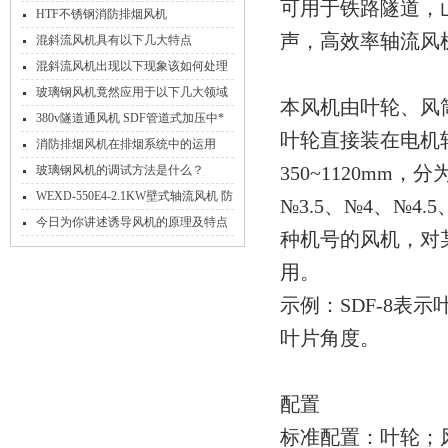
可用于铁路隧道，
呢？
HTF不锈钢消防排烟风机
声，高效率轴流风
混斜流风机具有以下几大特点
混斜流风机出现以下现象该如何处理
玻璃钢风机竟然应用于以下几大领域
本风机由叶轮、风
380v隧道通风机 SDF管道式加压中*
叶轮直接装在电机
流风机
消防排烟风机在排烟系统中的运用
350~1120mm，分
玻璃钢风机的调试方法是什么？
WEXD-550E4-2.1KW壁式轴流风机 防
№3.5、№4、№4.
腐隔爆送风排风机
今日为你讲述诱导风机的原理及特点
种机号的风机，对
用。
示例：SDF-8表示
叶片角度。
配置
标准配置：叶轮；