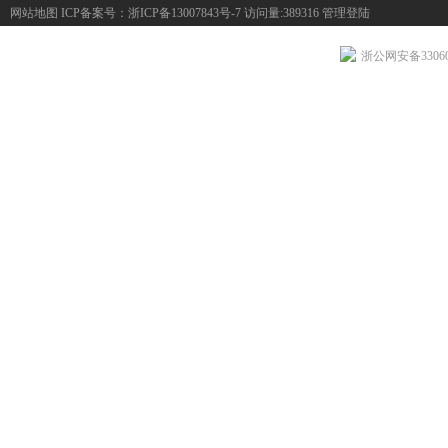
网站地图
ICP备案号：
浙ICP备13007843号-7
访问量:389316
管理登陆
浙公网安备330604