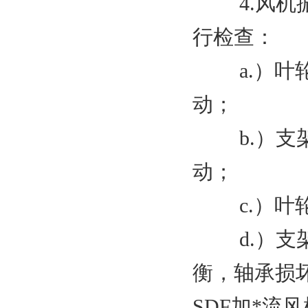
4.风机振
行检查：
a.）叶轮
动；
b.）支架
动；
c.）叶轮
d.）支架
衡，轴承损
SDF加*流