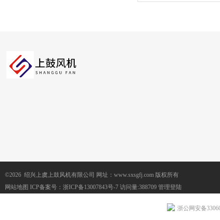
防腐隔爆送风排风机
©2026 绍兴上虞上鼓风机有限公司 网址：www.sxsgfj.com 版权所有
网站地图
ICP备案号：
浙ICP备13007843号-7
访问量:388709
管理登陆
浙公网安备330604