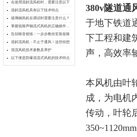
在使用混斜流风机时，需要注意以下
380v隧道
事项
混斜流风机具有以下技术特点
玻璃钢风机在调试时需要注意什么？
于地下铁道
掌握低噪声轴流式风机的正确操作，
轻松解锁高效又安静的运行状态
告别噪音烦恼：一步步教你安装低噪
下工程和建
声轴流式风机
混斜流风机：不止于通风！这些你想
不到的领域，它早已成核心担当
混流风机技术参数及养护
声，高效率
以下便是防爆混流式风机的技术特点
介绍
本风机由叶
成，为电机
传动，叶轮
350~1120