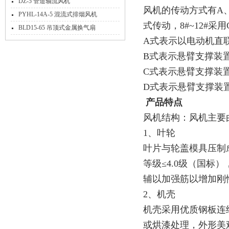
DZ-5 管道轴流风机
风机的传动方式有A、B
PYHL-14A-5 混流式排烟风机
式传动，8#~12#采用
BLD15-65 吊顶式金属换气扇
A式表示以电动机直联
B式表示悬臂支撑装
C式表示悬臂支撑装
D式表示悬臂支撑装
产品特点
风机结构：风机主要
1、叶轮
叶片与轮盖模具压制
等级≤4.0级（国
辅以加强筋以增加刚
2、机壳
机壳采用优质钢板连
或烘漆处理，外形美观