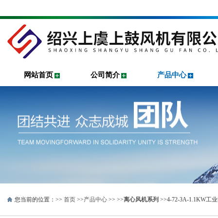
网站首页
公司简介
产品中心
您当前的位置：>>
首页
>>
产品中心
>> >>
离心风机系列
>>4-72-3A-1.1