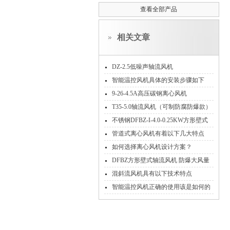
查看全部产品
相关文章
DZ-2.5低噪声轴流风机
智能温控风机具体的安装步骤如下
9-26-4.5A高压碳钢离心风机
T35-5.0轴流风机（可制防腐防爆款）
不锈钢DFBZ-I-4.0-0.25KW方形壁式
轴流风机
管道式离心风机有着以下几大特点
如何选择离心风机设计方案？
DFBZ方形壁式轴流风机 防爆大风量
防逆流雨
混斜流风机具有以下技术特点
智能温控风机正确的使用该是如何的
呢？