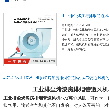
工业排尘烤漆房排烟管道风机
更新时间：2025-11-10
工业排尘烤漆房排烟管道风机4-72
燃的、对人体无害的、对钢材无腐蚀
性物质，所含尘土及硬质颗粒物不大于
超过80℃。该风机具有良好的气动
高、寿命长等特点。
4-72-2.8A-1.1KW工业排尘烤漆房排烟管道风机4-72离心风
工业排尘烤漆房排烟管道风机4
工业排尘烤漆房排烟管道风机4-72离心风机
，可作为一
换气用。输送空气和其他不自燃的、对人体无害的、对