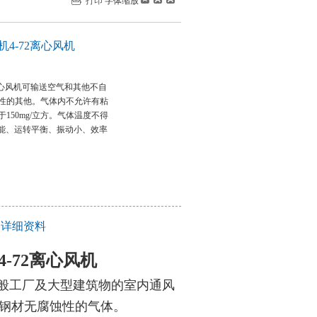
打印
字体缩放
4-72离心风机
离心风机可输送空气和其他不自
性的其他。气体内不允许有粘
150mg/立方。气体温度不得
性能、运转平衡、振动小、效率
机的详细资料
-72离心风机
般工厂及大型建筑物的室内通风
钢材无腐蚀性的气体。