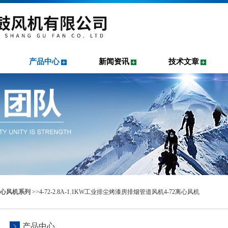
产品中心
新闻资讯
技术文章
心风机系列
>>4-72-2.8A-1.1KW工业排尘烤漆房排烟管道风机4-72离心风机
产品中心