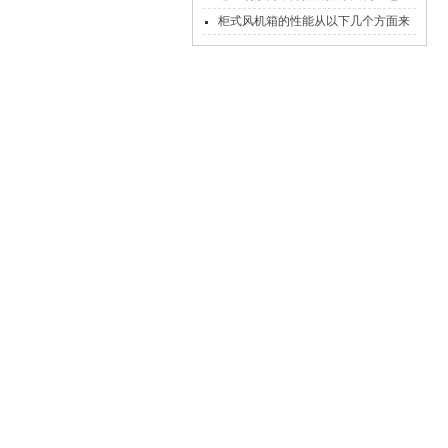
份“应用地图”藏答案
柜式风机箱的性能从以下几个方面来
衡量