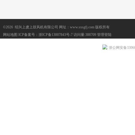
©2026 绍兴上虞上鼓风机有限公司 网址：www.sxsgfj.com 版权所有
网站地图
ICP备案号：
浙ICP备13007843号-7
访问量:388709
管理登陆
浙公网安备330604