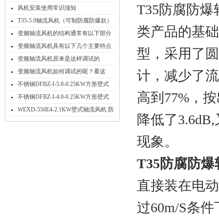
T35防腐防
风机安装使用常识须知
T35-5.0轴流风机（可制防腐防爆款）
类产品的基础
变频轴流风机的结构通常有以下部分
组成
变频轴流风机具有以下几个主要特点
型，采用了圆
变频轴流风机原来是这样调试的
变频轴流风机如何调试的呢？看这
计，减少了流
里！
不锈钢DFBZ-I-5.0-0.25KW方形壁式
高到77%，
轴流风机
不锈钢DFBZ-I-4.0-0.25KW方形壁式
轴流风机
WEXD-550E4-2.1KW壁式轴流风机 防
降低了3.6
腐隔爆送风排风机
现象。
T35防腐防
直接装在电动
过60m/S条件