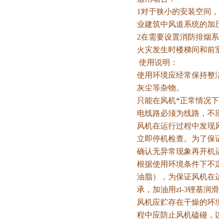
1对于狭小的安装空间，
业建筑中风道系统的加
2在需要设置消防排烟
火灾发生时楼梯间和前
使用说明：
使用环境应经常保持整
灰尘等杂物。
只能在风机*正常情况
电线路必须为线路，不
风机在运行过程中发现
立即停机检查。为了保
确认无异常现象再开机
根据使用环境条件下不
油脂），为保证风机在运
承，加油用zl-3锂基润
风机应贮存在干燥的环
程中应防止风机磕碰，