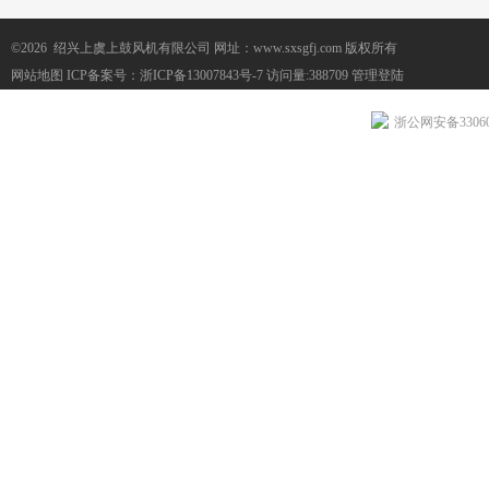
©2026 绍兴上虞上鼓风机有限公司 网址：www.sxsgfj.com 版权所有
网站地图
ICP备案号：
浙ICP备13007843号-7
访问量:388709
管理登陆
浙公网安备330604