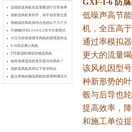
GXF-I-6
边墙排送风机也是需要进行日常保养
低噪声高节能
的
混斜流风机拿到手，却不知安装注意
事项怎么能行！
智能温控风机其特点包括以下几个方
机，全压高于
面
不锈钢DFBZ-I-4.0-0.25KW方形壁式
轴流风机
今日为你讲述诱导风机的原理及特点
通过率模拟器
9-26高压离心风机
更大的流量喝
ZTF除湿防潮温控轴流风机
如何选择适合的变压器冷却风机？
该风机因型号
混斜流风机具有以下技术特点
盘点变电站轴流风机的原理和调试方
种新形势的叶
法
毂与后导也轮
提高效率，降
和施工单位提