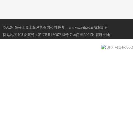
©2026 绍兴上虞上鼓风机有限公司 网址：www.sxsgfj.com 版权所有
网站地图
ICP备案号：
浙ICP备13007843号-7
访问量:390454
管理登陆
浙公网安备330604