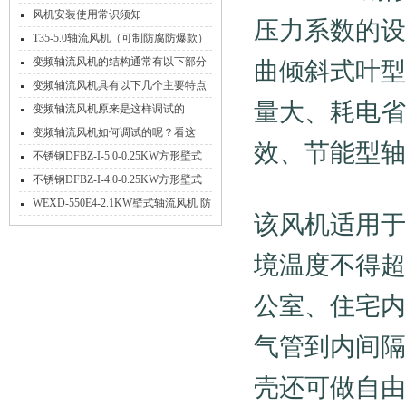
风机安装使用常识须知
压力系数的设
T35-5.0轴流风机（可制防腐防爆款）
变频轴流风机的结构通常有以下部分
曲倾斜式叶型
组成
变频轴流风机具有以下几个主要特点
量大、耗电省
变频轴流风机原来是这样调试的
变频轴流风机如何调试的呢？看这
效、节能型轴
里！
不锈钢DFBZ-I-5.0-0.25KW方形壁式
轴流风机
不锈钢DFBZ-I-4.0-0.25KW方形壁式
轴流风机
WEXD-550E4-2.1KW壁式轴流风机 防
该风机适用于
腐隔爆送风排风机
境温度不得超
公室、住宅内
气管到内间隔
壳还可做自由